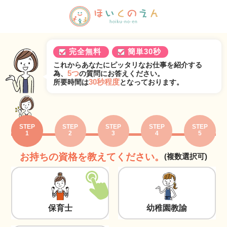
完全無料
簡単30秒
これからあなたにピッタリなお仕事を紹介する
5つ
為、
の質問にお答えください。
30秒程度
所要時間は
となっております。
STEP
STEP
STEP
STEP
STEP
1
2
3
4
5
お持ちの資格を教えてください。
(複数選択可)
保育士
幼稚園教諭