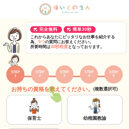
完全無料
簡単30秒
これからあなたにピッタリなお仕事を紹介する
5つ
為、
の質問にお答えください。
30秒程度
所要時間は
となっております。
STEP
STEP
STEP
STEP
STEP
1
2
3
4
5
お持ちの資格を教えてください。
(複数選択可)
保育士
幼稚園教諭