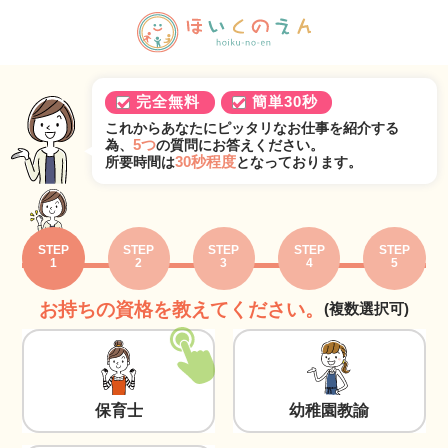
完全無料
簡単30秒
これからあなたにピッタリなお仕事を紹介する
5つ
為、
の質問にお答えください。
30秒程度
所要時間は
となっております。
STEP
STEP
STEP
STEP
STEP
1
2
3
4
5
お持ちの資格を教えてください。
(複数選択可)
保育士
幼稚園教諭