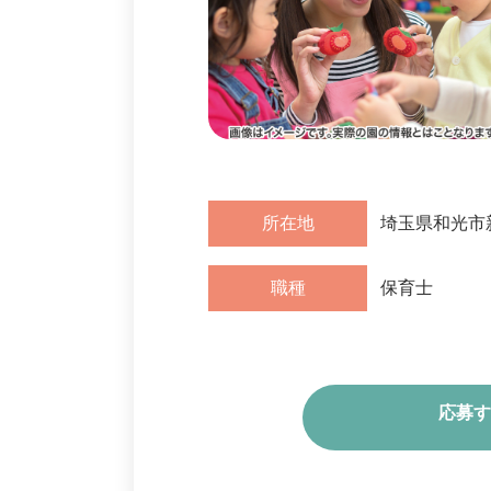
所在地
埼玉県和光市新倉
職種
保育士
応募す