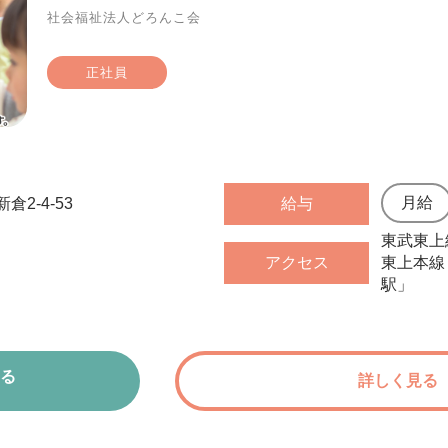
社会福祉法人どろんこ会
正社員
2-4-53
給与
東武東上
アクセス
東上本線
駅」
る
詳しく見る