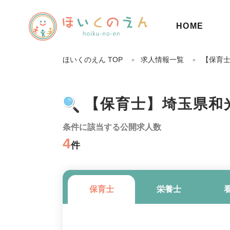
HOME
ほいくのえん TOP
求人情報一覧
【保育
【保育士】埼玉県和
条件に該当する公開求人数
4
件
保育士
栄養士