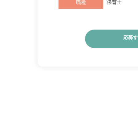
職種
保育士
応募す