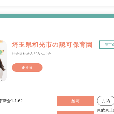
埼玉県和光市の認可保育園
認可
社会福祉法人どろんこ会
正社員
新倉1-1-62
給与
東武東上