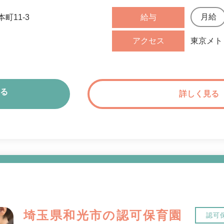
町11-3
給与
アクセス
東京メト
る
詳しく見る
埼玉県和光市の認可保育園
認可