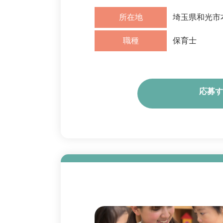
所在地
埼玉県和光市本
職種
保育士
応募す