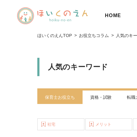
HOME
ほいくのえんTOP
お役立ちコラム
人気のキ
人気のキーワード
保育士お役立ち
資格・試験
転職
社宅
メリット